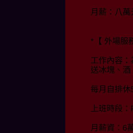
月薪：八萬
*【 外場服
工作內容：
送冰塊、酒
每月自排休
上班時段：PM 
月薪資：6