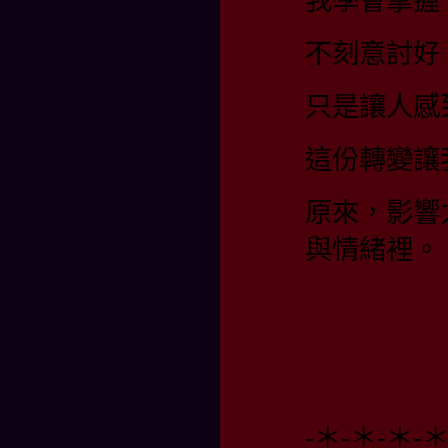
我學會掌握
不刻意討好
只是讓人感
這份轉變讓
原來，影響
與情緒裡。
-＊-＊-＊-