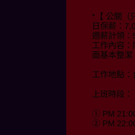
*【 公關（
日保薪：7,0
週薪計領：55
工作內容：
面基本整潔
工作地點：
上班時段：
① PM 21:0
② PM 22:0