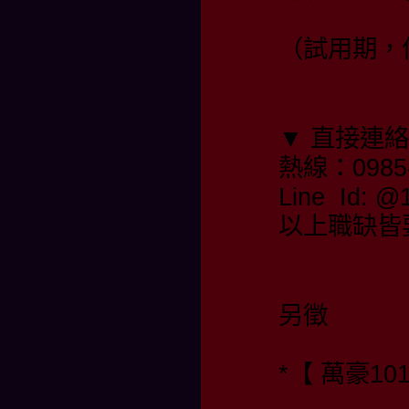
（試用期，保
▼ 直接連
熱線：0985-
Line Id:
以上職缺皆
另徵
*【 萬豪10