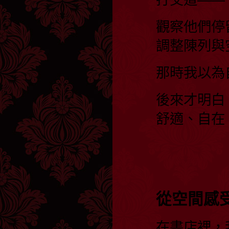
觀察他們停
調整陳列與
那時我以為
後來才明白
舒適、自在
從空間感
在書店裡，