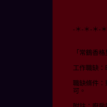
-＊-＊-＊-＊
「常鶴香格
工作職缺：
職缺條件：
可。
附註：廚房