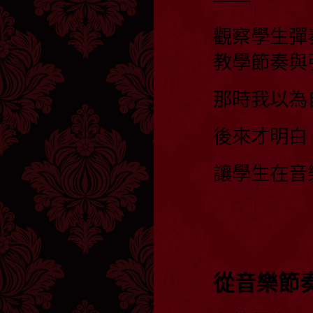
觀察學生彈
教學節奏與
那時我以為
後來才明白
讓學生在音
從音樂節