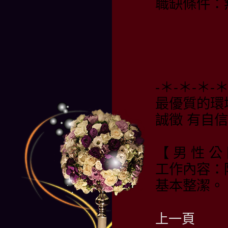
職缺條件：
-＊-＊-＊-
最優質的環
誠徵 有自
【 男 性 公
工作內容：
基本整潔。
上一頁