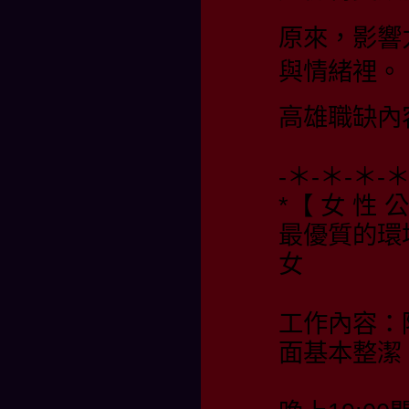
原來，影響
與情緒裡。
高雄職缺內
-＊-＊-＊-
*【 女 性 公
最優質的環
女
工作內容：
面基本整潔