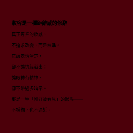
妝容是一種距離感的修辭
真正專業的妝感，
不追求改變，而是校準。
它讓表情清楚，
卻不讓情緒溢出；
讓眼神有精神，
卻不帶過多暗示。
那是一種「剛好被看見」的狀態——
不模糊，也不逼近。