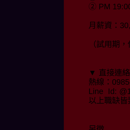
② PM 19:0
月薪資：30,
（試用期，保
▼ 直接連
熱線：0985-
Line Id:
以上職缺皆
另徵