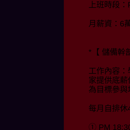
上班時段：PM 
月薪資：6
*【 儲備幹部
工作內容：
家提供底薪
為目標參與
每月自排休4
① PM 18:3