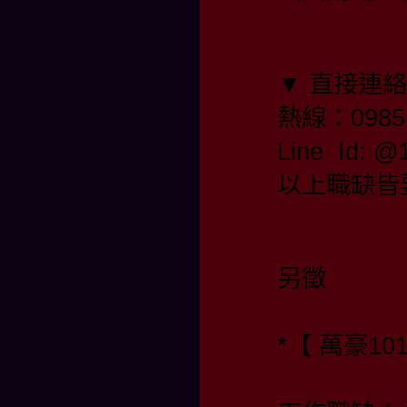
▼ 直接連
熱線：0985-
Line Id:
以上職缺皆
另徵
*【 萬豪10