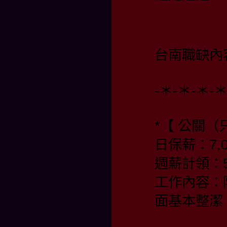
台南職缺內
-＊-＊-＊-
*【 公關（
日保薪：7,0
週薪計領：55
工作內容：
面基本整潔