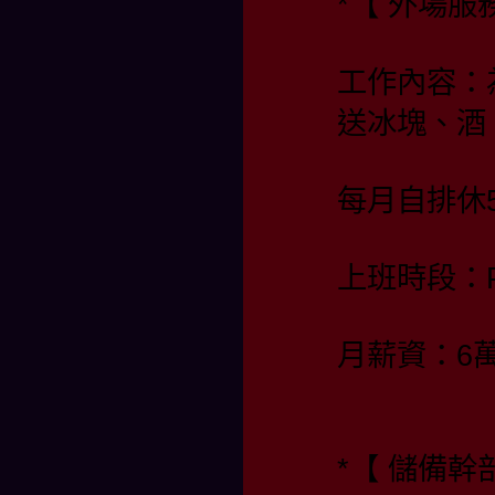
*【 外場服
工作內容：
送冰塊、酒
每月自排休
上班時段：PM 
月薪資：6
*【 儲備幹部