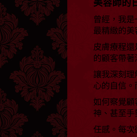
美容師的
曾經，我是
最精緻的美
皮膚療程還
的顧客帶著
讓我深刻理
心的自信。
如何察覺顧
神、甚至手
任感。每次