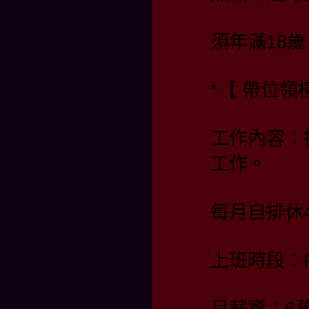
須年滿18歲
*【 帶位
工作內容：
工作。
每月自排休4
上班時段：PM 
月薪資：6